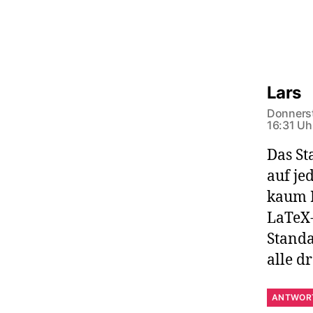
s
Lars
Donnerst
16:31 Uh
Das St
auf je
kaum 
LaTeX-
Standa
alle d
ANTWOR