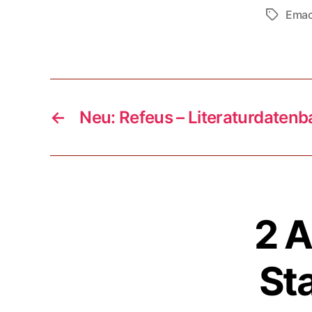
Ema
Schlagwö
←
Neu: Refeus – Literaturdaten
2 
Sta