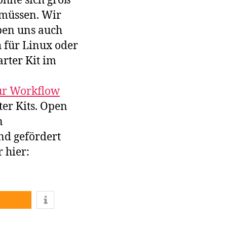
ohne sich groß
 müssen. Wir
aben uns auch
 für Linux oder
rter Kit im
ur Workflow
ter Kits. Open
n
nd gefördert
 hier: