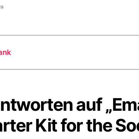
cs
rter
bank
Antworten auf „Em
rter Kit for the So