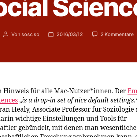
ocial Scienc
z
Von
sosciso
2016/03/12
2 Kommentare
Beitragsautor
Veröffentlichungsdatum
E
S
K
f
t
S
S
m Hinweis für alle Mac-Nutzer*innen. Der
Ema
ciences
„
is a drop-in set of nice default settings.
ran Healy, Associate Professor für Soziologie
darin wichtige Einstellungen und Tools für
aftler gebündelt, mit denen man wesentlich