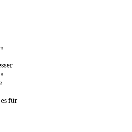
um
esser
ws
e
es für