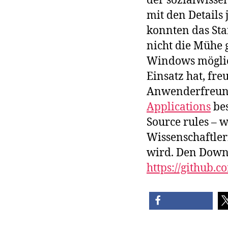
der sozialwiss
mit den Details
konnten das Sta
nicht die Mühe 
Windows möglich
Einsatz hat, fr
Anwenderfreundl
Applications
bes
Source rules – w
Wissenschaftler
wird. Den Downl
https://github.c
teilen
tei