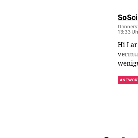
SoSc
Donners
13:33 Uh
Hi Lar
vermut
wenige
ANTWOR