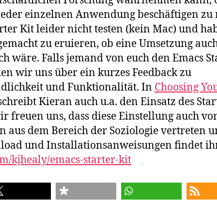
enschaftlichen Forschung wahrnehmen kann, 
 jeder einzelnen Anwendung beschäftigen zu
rter Kit leider nicht testen (kein Mac) und h
gemacht zu eruieren, ob eine Umsetzung auch
 wäre. Falls jemand von euch den Emacs Sta
euen wir uns über ein kurzes Feedback zu
ichkeit und Funktionalität. In
Choosing Yo
chreibt Kieran auch u.a. den Einsatz des Star
ir freuen uns, dass diese Einstellung auch vo
n aus dem Bereich der Soziologie vertreten u
oad und Installationsanweisungen findet ihr
om/kjhealy/emacs-starter-kit
len
teilen
teilen
RSS-feed