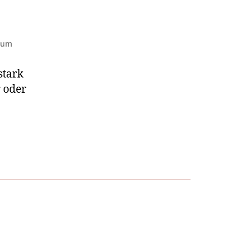
 um
stark
r oder