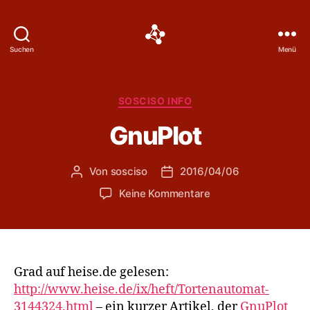
Social
Suchen
Menü
Science
Software
Kategorien
SOSCISO INFO
GnuPlot
Von
sosciso
2016/04/06
Beitragsautor
Veröffentlichungsdatum
zu
Keine Kommentare
GnuPlot
Grad auf heise.de gelesen:
http://www.heise.de/ix/heft/Tortenautomat-
3144324.html
– ein kurzer Artikel, der
GnuPlot