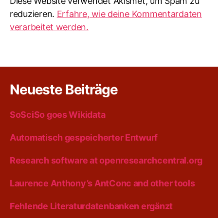
Diese Website verwendet Akismet, um Spam zu
reduzieren.
Erfahre, wie deine Kommentardaten
verarbeitet werden.
Neueste Beiträge
SoSciSo goes Wikidata
Automatisch gespeicherter Entwurf
Research software at openresearchcentral.org
Laurence Anthony’s AntConc and other tools
Fehlende Literaturdatenbanken ergänzt