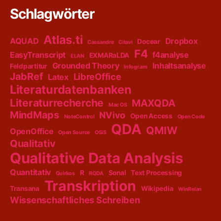
Schlagwörter
Atlas.ti
AQUAD
Dropbox
Docear
Cassandre
Citavi
F4
EasyTranscript
f4analyse
EXMARaLDA
ELAN
Grounded Theory
Inhaltsanalyse
Feldpartitur
Infogr.am
JabRef
LibreOffice
Latex
Literaturdatenbanken
Literaturrecherche
MAXQDA
Mac OS
MindMaps
NVivo
Open Access
NoteControl
Open Code
QDA
QMIW
OpenOffice
Open Source
OSiS
Qualitativ
Qualitative Data Analysis
Quantitativ
R
Sonal
Text Processing
Quirkos
RQDA
Transkription
Transana
Wikipedia
WinRelan
Wissenschaftliches Schreiben