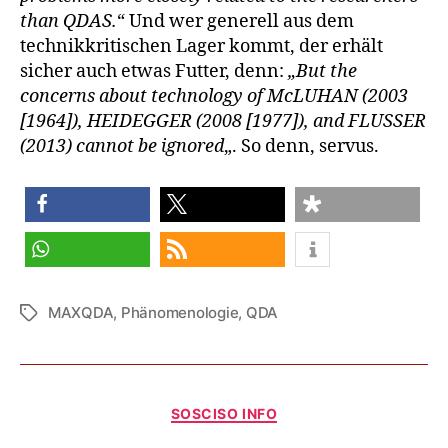
than QDAS.
“ Und wer generell aus dem
technikkritischen Lager kommt, der erhält
sicher auch etwas Futter, denn:
„But the
concerns about technology of McLUHAN (2003
[1964]), HEIDEGGER (2008 [1977]), and FLUSSER
(2013) cannot be ignored
„. So denn, servus.
teilen
teilen
teilen
teilen
RSS-feed
MAXQDA
,
Phänomenologie
,
QDA
Schlagwörter
Kategorien
SOSCISO INFO