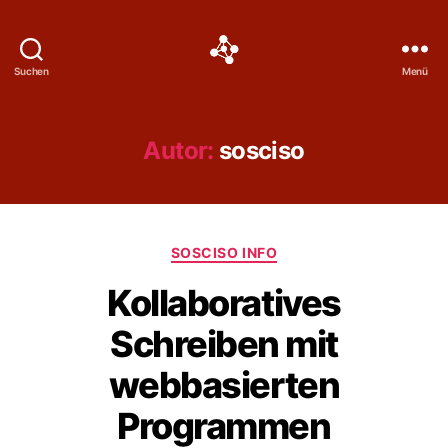
Social
Suchen
Menü
Science
Software
Autor:
sosciso
Kategorien
SOSCISO INFO
Kollaboratives
Schreiben mit
webbasierten
Programmen