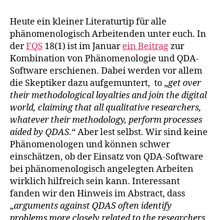
und
QDA
Heute ein kleiner Literaturtip für alle
phänomenologisch Arbeitenden unter euch. In
der
FQS
18(1) ist im Januar
ein Beitrag
zur
Kombination von Phänomenologie und QDA-
Software erschienen. Dabei werden vor allem
die Skeptiker dazu aufgemuntert, to „
get over
their methodological loyalties and join the digital
world, claiming that all qualitative researchers,
whatever their methodology, perform processes
aided by QDAS.
“ Aber lest selbst. Wir sind keine
Phänomenologen und können schwer
einschätzen, ob der Einsatz von QDA-Software
bei phänomenologisch angelegten Arbeiten
wirklich hilfreich sein kann. Interessant
fanden wir den Hinweis im Abstract, dass
„
arguments against QDAS often identify
problems more closely related to the researchers