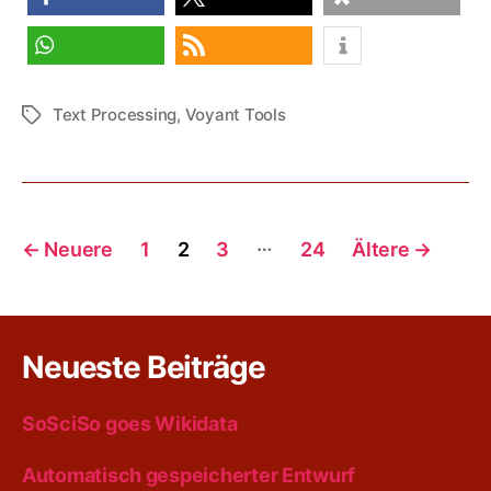
teilen
teilen
teilen
teilen
RSS-feed
Text Processing
,
Voyant Tools
Schlagwörter
Seitennummerierung
…
←
Neuere
1
2
3
24
Ältere
→
der
Beiträge
Neueste Beiträge
SoSciSo goes Wikidata
Automatisch gespeicherter Entwurf