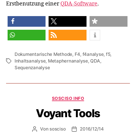
Erstbenutzung einer
QDA-Software
.
teilen
teilen
teilen
teilen
RSS-feed
Dokumentarische Methode
,
F4
,
f4analyse
,
f5
,
Inhaltsanalyse
,
Metaphernanalyse
,
QDA
,
Schlagwörter
Sequenzanalyse
Kategorien
SOSCISO INFO
Voyant Tools
Von
sosciso
2016/12/14
Beitragsautor
Veröffentlichungsdatum