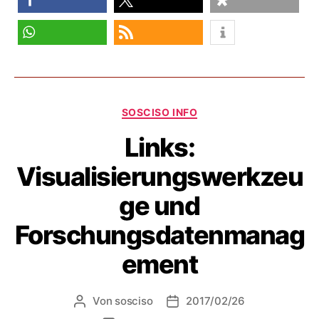
teilen
teilen
teilen
teilen
RSS-feed
Kategorien
SOSCISO INFO
Links:
Visualisierungswerkzeu
ge und
Forschungsdatenmanag
ement
Von
sosciso
2017/02/26
Beitragsautor
Veröffentlichungsdatum