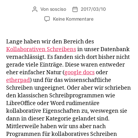
Von
sosciso
2017/03/10
Beitragsautor
Veröffentlichungsdatum
zu
Keine Kommentare
Kollaboratives
Schreiben
mit
Lange haben wir den Bereich des
webbasierten
Kollaborativen Schreibens
in unser Datenbank
Programmen
vernachlässigt. Es fanden sich dort bisher nicht
gerade viele Einträge. Diese waren entweder
eher einfacher Natur (
google docs
oder
etherpad
) und für das wissenschaftliche
Schreiben ungeeignet. Oder aber wir schrieben
den klassischen Schreibprogrammen wie
LibreOffice oder Word rudimentäre
kollaborative Eigenschaften zu, weswegen sie
dann in dieser Kategorie gelandet sind.
Mittlerweile haben wir uns aber nach
Programmen für kollaboratives Schreiben