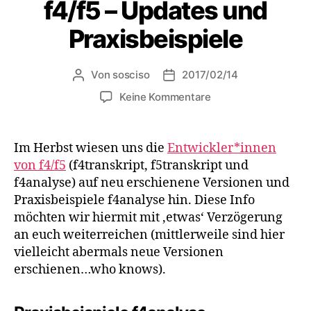
f4/f5 – Updates und
Praxisbeispiele
Von
sosciso
2017/02/14
Beitragsautor
Veröffentlichungsdatum
zu
Keine Kommentare
f4/f5
–
Updates
Im Herbst wiesen uns die
Entwickler*innen
und
von f4/f5
(f4transkript, f5transkript und
Praxisbeispiele
f4analyse) auf neu erschienene Versionen und
Praxisbeispiele f4analyse hin. Diese Info
möchten wir hiermit mit ‚etwas‘ Verzögerung
an euch weiterreichen (mittlerweile sind hier
vielleicht abermals neue Versionen
erschienen…who knows).