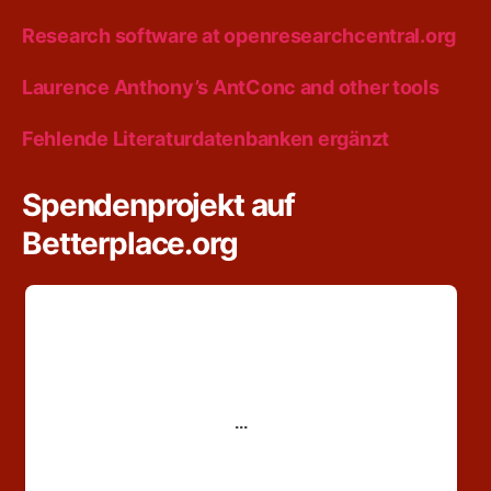
Research software at openresearchcentral.org
Laurence Anthony’s AntConc and other tools
Fehlende Literaturdatenbanken ergänzt
Spendenprojekt auf
Betterplace.org