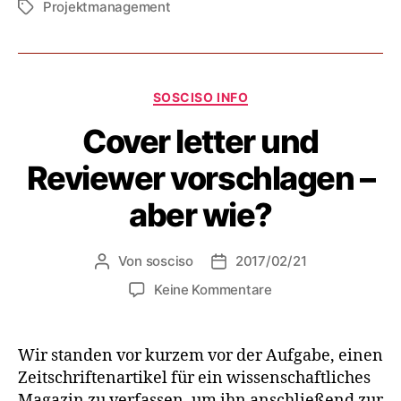
Projektmanagement
Schlagwörter
Kategorien
SOSCISO INFO
Cover letter und
Reviewer vorschlagen –
aber wie?
Von
sosciso
2017/02/21
Beitragsautor
Veröffentlichungsdatum
zu
Keine Kommentare
Cover
letter
und
Wir standen vor kurzem vor der Aufgabe, einen
Reviewer
Zeitschriftenartikel für ein wissenschaftliches
vorschlagen
Magazin zu verfassen, um ihn anschließend zur