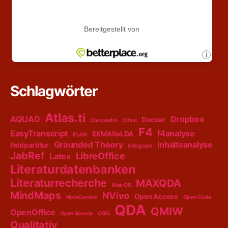
Schlagwörter
Atlas.ti
AQUAD
Dropbox
Docear
Cassandre
Citavi
F4
EasyTranscript
f4analyse
EXMARaLDA
ELAN
Grounded Theory
Inhaltsanalyse
Feldpartitur
Infogr.am
JabRef
LibreOffice
Latex
Literaturdatenbanken
Literaturrecherche
MAXQDA
Mac OS
MindMaps
NVivo
Open Access
NoteControl
Open Code
QDA
QMIW
OpenOffice
Open Source
OSiS
Qualitativ