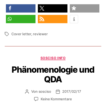
teilen
teilen
teilen
teilen
RSS-feed
Cover letter
,
reviewer
Schlagwörter
Kategorien
SOSCISO INFO
Phänomenologie und
QDA
Von
sosciso
2017/02/17
Beitragsautor
Veröffentlichungsdatum
zu
Keine Kommentare
Phänomenologie