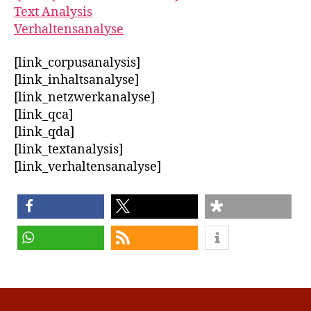
Text Analysis
Verhaltensanalyse
[link_corpusanalysis]
[link_inhaltsanalyse]
[link_netzwerkanalyse]
[link_qca]
[link_qda]
[link_textanalysis]
[link_verhaltensanalyse]
teilen
teilen
teilen
teilen
RSS-feed