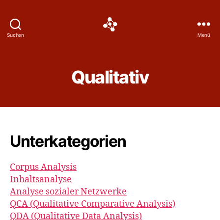
Social
Suchen
Menü
Science
Software
Qualitativ
Unterkategorien
Corpus Analysis
Inhaltsanalyse
Analyse sozialer Netzwerke
QCA (Qualitative Comparative Analysis)
QDA (Qualitative Data Analysis)