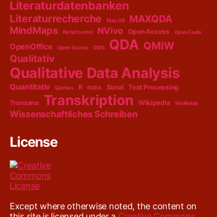
Literaturdatenbanken
Literaturrecherche
MAXQDA
Mac OS
MindMaps
NVivo
Open Access
NoteControl
Open Code
QDA
QMIW
OpenOffice
Open Source
OSiS
Qualitativ
Qualitative Data Analysis
Quantitativ
R
Sonal
Text Processing
Quirkos
RQDA
Transkription
Transana
Wikipedia
WinRelan
Wissenschaftliches Schreiben
License
Except where otherwise noted, the content on
this site is licensed under a
Creative Commons