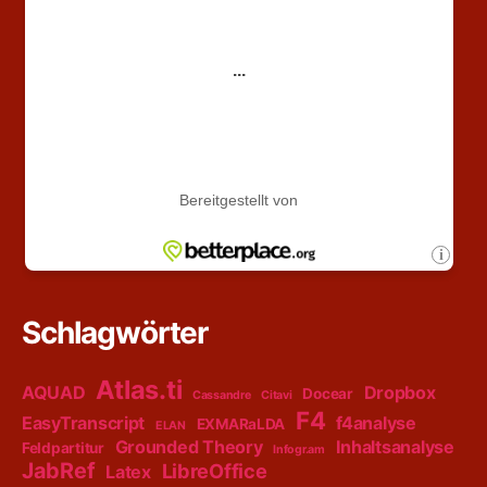
Schlagwörter
Atlas.ti
AQUAD
Dropbox
Docear
Cassandre
Citavi
F4
EasyTranscript
f4analyse
EXMARaLDA
ELAN
Grounded Theory
Inhaltsanalyse
Feldpartitur
Infogr.am
JabRef
LibreOffice
Latex