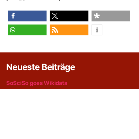
teilen
teilen
teilen
teilen
RSS-feed
Neueste Beiträge
SoSciSo goes Wikidata
Automatisch gespeicherter Entwurf
Research software at openresearchcentral.org
Laurence Anthony’s AntConc and other tools