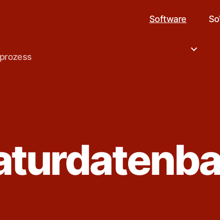
Software
So
sprozess
raturdatenb