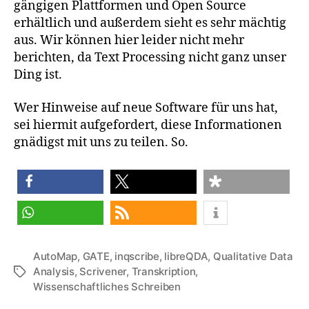
gängigen Plattformen und
Open Source
erhältlich und außerdem sieht es sehr mächtig
aus. Wir können hier leider nicht mehr
berichten, da Text Processing nicht ganz unser
Ding ist.
Wer Hinweise auf
neue Software für uns hat,
sei hiermit aufgefordert, diese Informationen
gnädigst
mit uns zu teilen. So.
teilen
teilen
teilen
teilen
RSS-feed
AutoMap
,
GATE
,
inqscribe
,
libreQDA
,
Qualitative Data
Analysis
,
Scrivener
,
Transkription
,
Schlagwörter
Wissenschaftliches Schreiben