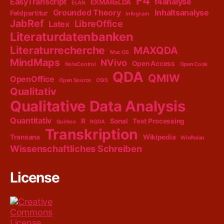
F4
EasyTranscript
f4analyse
EXMARaLDA
ELAN
Grounded Theory
Inhaltsanalyse
Feldpartitur
Infogr.am
JabRef
LibreOffice
Latex
Literaturdatenbanken
Literaturrecherche
MAXQDA
Mac OS
MindMaps
NVivo
Open Access
NoteControl
Open Code
QDA
QMIW
OpenOffice
Open Source
OSiS
Qualitativ
Qualitative Data Analysis
Quantitativ
R
Sonal
Text Processing
Quirkos
RQDA
Transkription
Transana
Wikipedia
WinRelan
Wissenschaftliches Schreiben
License