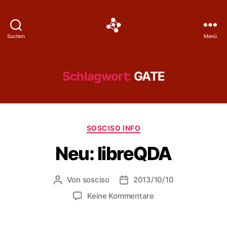
Social
Suchen
Menü
Science
Software
Schlagwort:
GATE
Kategorien
SOSCISO INFO
Neu: libreQDA
Von
sosciso
2013/10/10
Beitragsautor
Veröffentlichungsdatum
zu
Keine Kommentare
Neu:
libreQDA