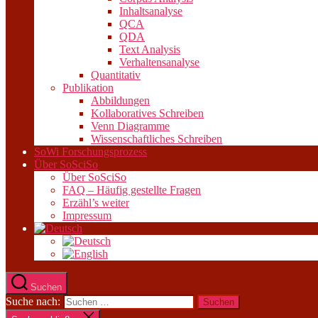
Inhaltsanalyse
QCA
QDA
Text Analysis
Verhaltensanalyse
Quantitativ
Publikation
Abbildungen
Kollaboratives Schreiben
Venn Diagramme
Wissenschaftliches Schreiben
SoWi Forschungsprozess
Über SoSciSo
Über SoSciSo
FAQ – Häufig gestellte Fragen
Erzähl’s weiter
Impressum
Suchen
Suche nach: