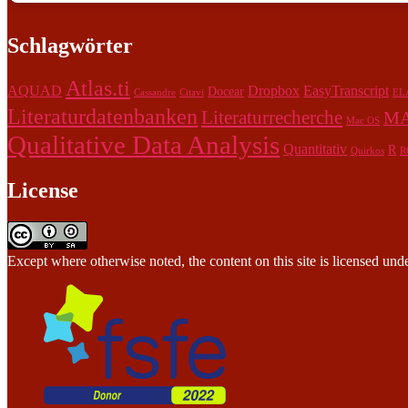
Schlagwörter
Atlas.ti
AQUAD
Dropbox
EasyTranscript
Docear
Cassandre
Citavi
EL
Literaturdatenbanken
Literaturrecherche
M
Mac OS
Qualitative Data Analysis
Quantitativ
R
Quirkos
R
License
Except where otherwise noted, the content on this site is licensed und