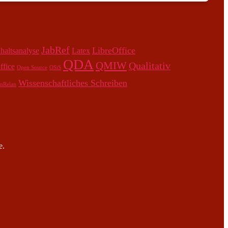
JabRef
LibreOffice
nhaltsanalyse
Latex
QDA
QMIW
Qualitativ
fice
Open Source
OSiS
Wissenschaftliches Schreiben
nRelan
e.