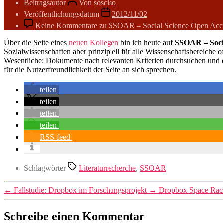
Beitragsautor
Von
sosciso
Veröffentlichungsdatum
2012/11/02
Keine Kommentare
zu SSOAR – Social Science Open Acce
Über die Seite eines
neuen Kollegen
bin ich heute auf
SSOAR – Socia
Sozialwissenschaften aber prinzipiell für alle Wissenschaftsbereiche
Wesentliche: Dokumente nach relevanten Kriterien durchsuchen und ei
für die Nutzerfreundlichkeit der Seite an sich sprechen.
teilen
teilen
teilen
teilen
RSS-feed
Schlagwörter
Literaturrecherche
,
SSOAR
←
Fallstudie: Dropbox im Forschungsprojekt
→
Dropbox Space Rac
Schreibe einen Kommentar