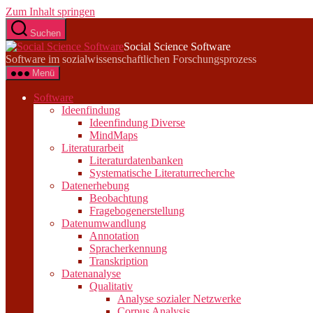
Zum Inhalt springen
Suchen
Social Science Software
Software im sozialwissenschaftlichen Forschungsprozess
Menü
Software
Ideenfindung
Ideenfindung Diverse
MindMaps
Literaturarbeit
Literaturdatenbanken
Systematische Literaturrecherche
Datenerhebung
Beobachtung
Fragebogenerstellung
Datenumwandlung
Annotation
Spracherkennung
Transkription
Datenanalyse
Qualitativ
Analyse sozialer Netzwerke
Corpus Analysis