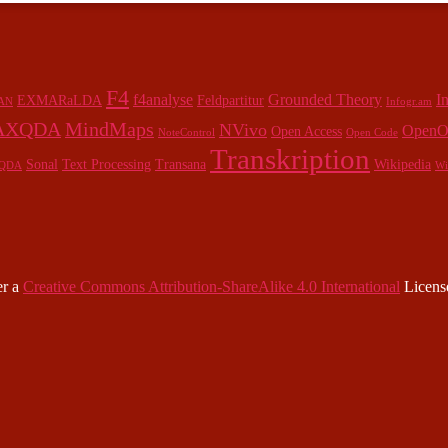
F4
f4analyse
Grounded Theory
I
EXMARaLDA
Feldpartitur
AN
Infogr.am
AXQDA
MindMaps
NVivo
OpenOf
Open Access
NoteControl
Open Code
Transkription
Sonal
Text Processing
Transana
Wikipedia
QDA
Wi
er a
Creative Commons Attribution-ShareAlike 4.0 International
Licens