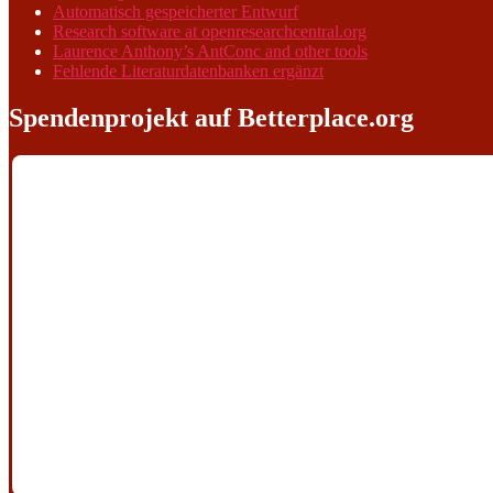
Automatisch gespeicherter Entwurf
Research software at openresearchcentral.org
Laurence Anthony’s AntConc and other tools
Fehlende Literaturdatenbanken ergänzt
Spendenprojekt auf Betterplace.org