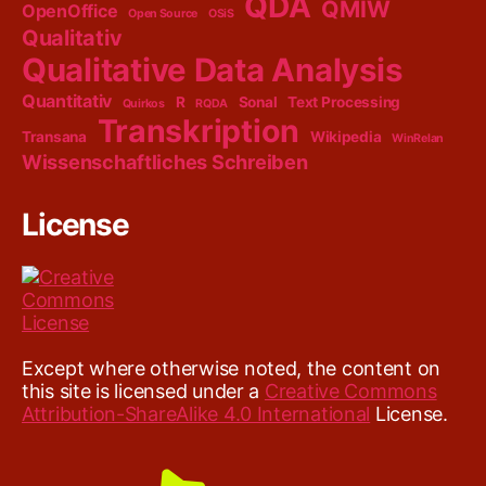
QDA
QMIW
OpenOffice
Open Source
OSiS
Qualitativ
Qualitative Data Analysis
Quantitativ
R
Sonal
Text Processing
Quirkos
RQDA
Transkription
Transana
Wikipedia
WinRelan
Wissenschaftliches Schreiben
License
Except where otherwise noted, the content on
this site is licensed under a
Creative Commons
Attribution-ShareAlike 4.0 International
License.