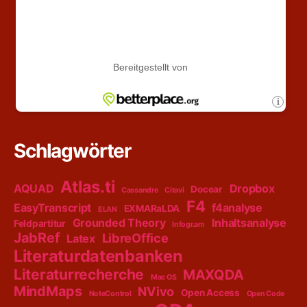
Schlagwörter
Atlas.ti
AQUAD
Dropbox
Docear
Cassandre
Citavi
F4
EasyTranscript
f4analyse
EXMARaLDA
ELAN
Grounded Theory
Inhaltsanalyse
Feldpartitur
Infogr.am
JabRef
LibreOffice
Latex
Literaturdatenbanken
Literaturrecherche
MAXQDA
Mac OS
MindMaps
NVivo
Open Access
NoteControl
Open Code