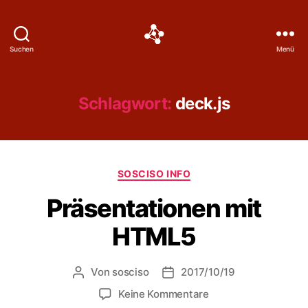
Social
Suchen
Menü
Science
Software
Schlagwort:
deck.js
Kategorien
SOSCISO INFO
Präsentationen mit
HTML5
Von
sosciso
2017/10/19
Beitragsautor
Veröffentlichungsdatum
zu
Keine Kommentare