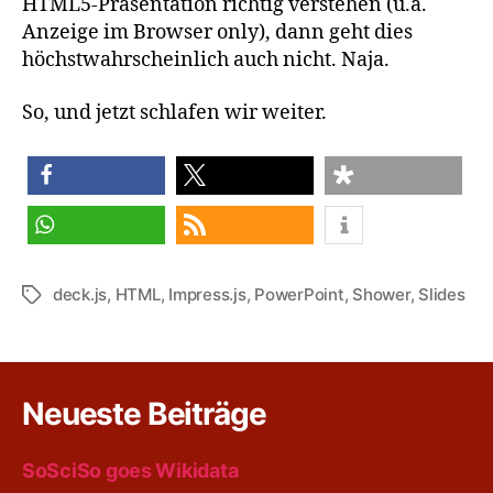
HTML5-Präsentation richtig verstehen (u.a.
Anzeige im Browser only), dann geht dies
höchstwahrscheinlich auch nicht. Naja.
So, und jetzt schlafen wir weiter.
teilen
teilen
teilen
teilen
RSS-feed
deck.js
,
HTML
,
Impress.js
,
PowerPoint
,
Shower
,
Slides
Schlagwörter
Neueste Beiträge
SoSciSo goes Wikidata