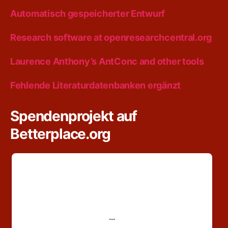
Automatisch gespeicherter Entwurf
Research software at openresearchcentral.org
Laurence Anthony’s AntConc and other tools
Fehlende Literaturdatenbanken ergänzt
Spendenprojekt auf
Betterplace.org