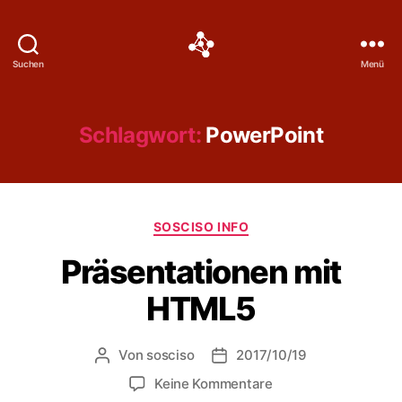
Social
Suchen
Menü
Science
Software
Schlagwort:
PowerPoint
Kategorien
SOSCISO INFO
Präsentationen mit
HTML5
Von
sosciso
2017/10/19
Beitragsautor
Veröffentlichungsdatum
zu
Keine Kommentare