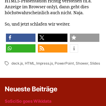
HTML5-Präsentation richtig verstehen (u.a.
Anzeige im Browser only), dann geht dies
höchstwahrscheinlich auch nicht. Naja.
So, und jetzt schlafen wir weiter.
teilen
teilen
teilen
teilen
RSS-feed
deck.js
,
HTML
,
Impress.js
,
PowerPoint
,
Shower
,
Slides
Schlagwörter
Neueste Beiträge
SoSciSo goes Wikidata