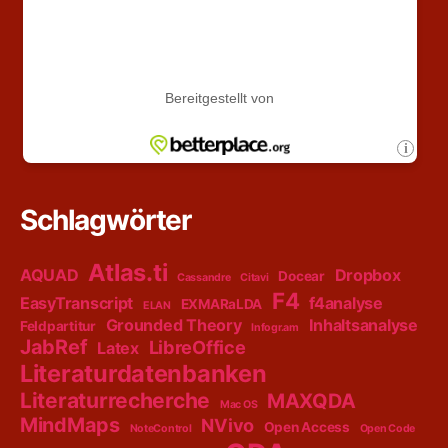
Schlagwörter
Atlas.ti
AQUAD
Dropbox
Docear
Cassandre
Citavi
F4
EasyTranscript
f4analyse
EXMARaLDA
ELAN
Grounded Theory
Inhaltsanalyse
Feldpartitur
Infogr.am
JabRef
LibreOffice
Latex
Literaturdatenbanken
Literaturrecherche
MAXQDA
Mac OS
MindMaps
NVivo
Open Access
NoteControl
Open Code