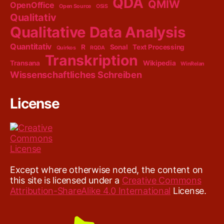
QDA
QMIW
OpenOffice
Open Source
OSiS
Qualitativ
Qualitative Data Analysis
Quantitativ
R
Sonal
Text Processing
Quirkos
RQDA
Transkription
Transana
Wikipedia
WinRelan
Wissenschaftliches Schreiben
License
Except where otherwise noted, the content on
this site is licensed under a
Creative Commons
Attribution-ShareAlike 4.0 International
License.