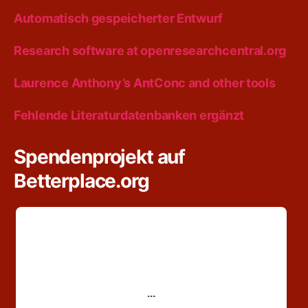
Automatisch gespeicherter Entwurf
Research software at openresearchcentral.org
Laurence Anthony’s AntConc and other tools
Fehlende Literaturdatenbanken ergänzt
Spendenprojekt auf
Betterplace.org