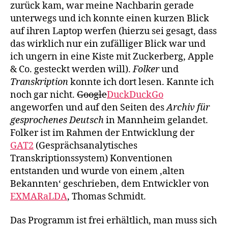
zurück kam, war meine Nachbarin gerade
unterwegs und ich konnte einen kurzen Blick
auf ihren Laptop werfen (hierzu sei gesagt, dass
das wirklich nur ein zufälliger Blick war und
ich ungern in eine Kiste mit Zuckerberg, Apple
& Co. gesteckt werden will).
Folker
und
Transkription
konnte ich dort lesen. Kannte ich
noch gar nicht.
Google
DuckDuckGo
angeworfen und auf den Seiten des
Archiv für
gesprochenes Deutsch
in Mannheim gelandet.
Folker ist im Rahmen der Entwicklung der
GAT2
(Gesprächsanalytisches
Transkriptionssystem) Konventionen
entstanden und wurde von einem ‚alten
Bekannten‘ geschrieben, dem Entwickler von
EXMARaLDA
, Thomas Schmidt.
Das Programm ist frei erhältlich, man muss sich