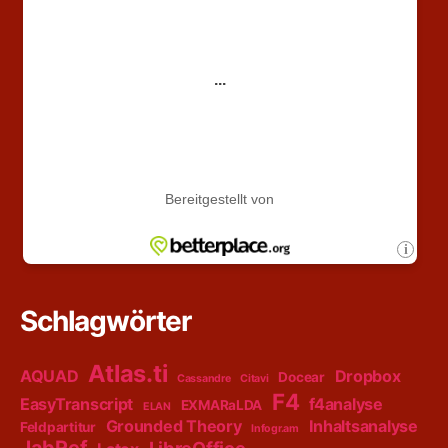
Schlagwörter
Atlas.ti
AQUAD
Dropbox
Docear
Cassandre
Citavi
F4
EasyTranscript
f4analyse
EXMARaLDA
ELAN
Grounded Theory
Inhaltsanalyse
Feldpartitur
Infogr.am
JabRef
LibreOffice