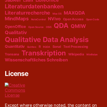
Latex
Literaturdatenbanken
Literaturrecherche
MAXQDA
Mac OS
MindMaps
NVivo
Open Access
NoteControl
Open Code
QDA
QMIW
OpenOffice
Open Source
OSiS
Qualitativ
Qualitative Data Analysis
Quantitativ
R
Sonal
Text Processing
Quirkos
RQDA
Transkription
Transana
Wikipedia
WinRelan
Wissenschaftliches Schreiben
License
Except where otherwise noted, the content on