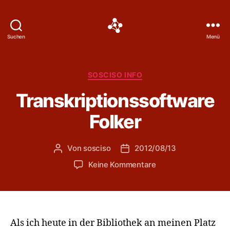
Social
Suchen
Menü
Science
Software
Kategorien
SOSCISO INFO
Transkriptionssoftware
Folker
Von
sosciso
2012/08/13
Beitragsautor
Veröffentlichungsdatum
zu
Keine Kommentare
Transkriptionssoftw
Folker
Als ich heute in der Bibliothek an meinen Platz