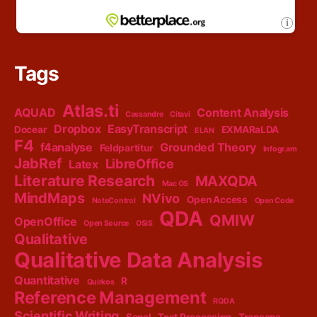
Tags
Atlas.ti
AQUAD
Content Analysis
Cassandre
Citavi
Dropbox
EasyTranscript
Docear
EXMARaLDA
ELAN
F4
f4analyse
Grounded Theory
Feldpartitur
Infogr.am
JabRef
LibreOffice
Latex
Literature Research
MAXQDA
Mac OS
MindMaps
NVivo
Open Access
NoteControl
Open Code
QDA
QMIW
OpenOffice
Open Source
OSiS
Qualitative
Qualitative Data Analysis
Quantitative
R
Quirkos
Reference Management
RQDA
Scientific Writing
Sonal
Text Processing
Transana