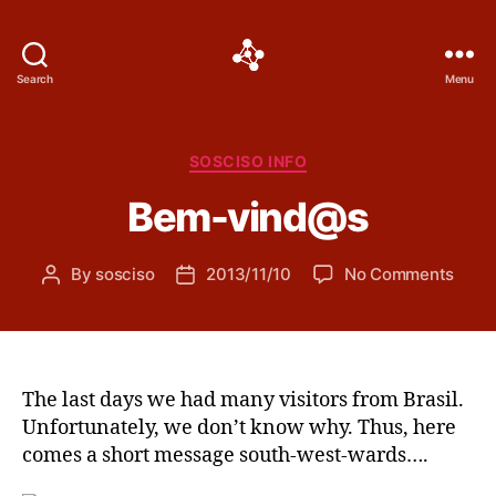
Social
Search
Menu
Science
Software
Categories
SOSCISO INFO
Bem-vind@s
on
By
sosciso
2013/11/10
No Comments
Post
Post
Bem-
author
date
vind
The last days we had many visitors from Brasil.
Unfortunately, we don’t know why. Thus, here
comes a short message south-west-wards….