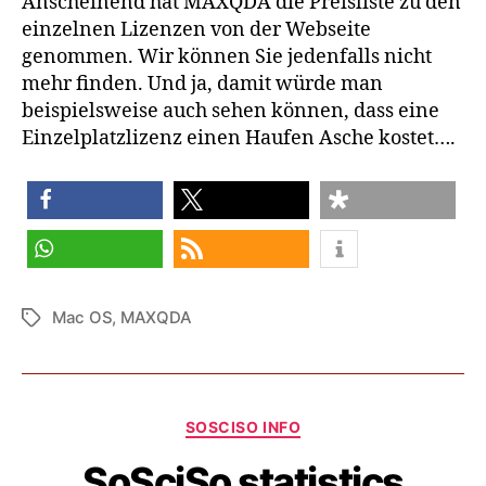
Anscheinend hat MAXQDA die Preisliste zu den
einzelnen Lizenzen von der Webseite
genommen. Wir können Sie jedenfalls nicht
mehr finden. Und ja, damit würde man
beispielsweise auch sehen können, dass eine
Einzelplatzlizenz einen Haufen Asche kostet….
share
share
share
share
RSS feed
Mac OS
,
MAXQDA
Tags
Categories
SOSCISO INFO
SoSciSo statistics