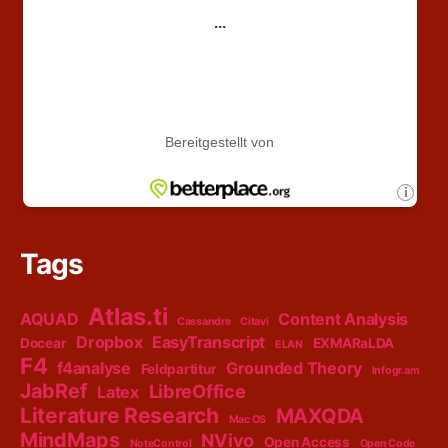
Tags
Atlas.ti
AQUAD
Content Analysis
Cassandre
Citavi
Dropbox
EasyTranscript
Docear
EXMARaLDA
ELAN
F4
f4analyse
Grounded Theory
Feldpartitur
Infogr.am
JabRef
LibreOffice
Latex
Literature Research
MAXQDA
Mac OS
MindMaps
NVivo
Open Access
NoteControl
Open Code