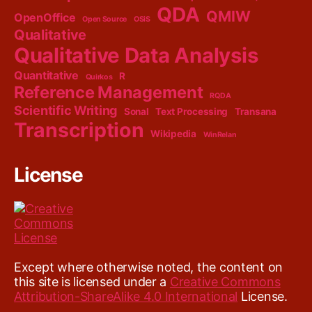
QDA
QMIW
OpenOffice
Open Source
OSiS
Qualitative
Qualitative Data Analysis
Quantitative
R
Quirkos
Reference Management
RQDA
Scientific Writing
Sonal
Text Processing
Transana
Transcription
Wikipedia
WinRelan
License
Except where otherwise noted, the content on
this site is licensed under a
Creative Commons
Attribution-ShareAlike 4.0 International
License.