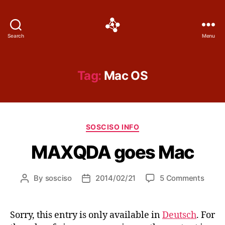
Social
Search
Menu
Science
Software
Tag:
Mac OS
Categories
SOSCISO INFO
MAXQDA goes Mac
on
By
sosciso
2014/02/21
5 Comments
Post
Post
MAX
author
date
goes
Mac
Sorry, this entry is only available in
Deutsch
. For