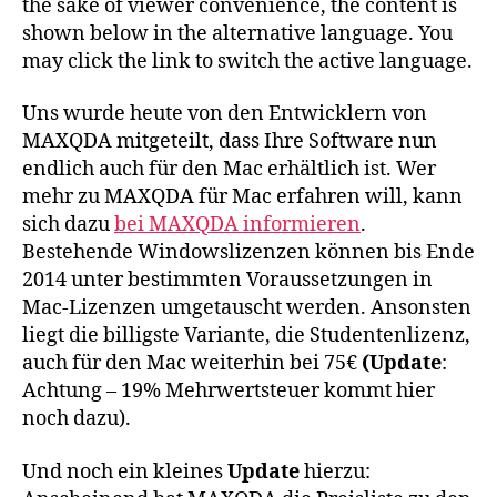
the sake of viewer convenience, the content is
shown below in the alternative language. You
may click the link to switch the active language.
Uns wurde heute von den Entwicklern von
MAXQDA mitgeteilt, dass Ihre Software nun
endlich auch für den Mac erhältlich ist. Wer
mehr zu MAXQDA für Mac
erfahren will, kann
sich dazu
bei MAXQDA informieren
.
Bestehende Windowslizenzen können bis Ende
2014 unter bestimmten Voraussetzungen in
Mac-Lizenzen
umgetauscht werden. Ansonsten
liegt die billigste Variante, die Studentenlizenz,
auch für den Mac weiterhin bei 75€
(Update
:
Achtung – 19% Mehrwertsteuer kommt hier
noch dazu).
Und noch ein kleines
Update
hierzu: