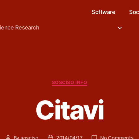
Software
Soc
cience Research
Categories
SOSCISO INFO
Citavi
o
By
sosciso
2014/04/17
No Comments
Post
Post