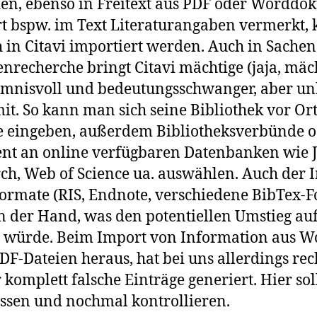
den, ebenso in Freitext aus PDF oder Wordd
rt bspw. im Text Literaturangaben vermerkt,
h in Citavi importiert werden. Auch in Sach
nrecherche bringt Citavi mächtige (jaja, mäch
imnisvoll und bedeutungsschwanger, aber un
it. So kann man sich seine Bibliothek vor Ort
e eingeben, außerdem Bibliotheksverbünde o
ent an online verfügbaren Datenbanken wie 
h, Web of Science ua. auswählen. Auch der 
ormate (RIS, Endnote, verschiedene BibTex-F
on der Hand, was den potentiellen Umstieg auf
 würde. Beim Import von Information aus W
DF-Dateien heraus, hat bei uns allerdings rec
 komplett falsche Einträge generiert. Hier so
assen und nochmal kontrollieren.