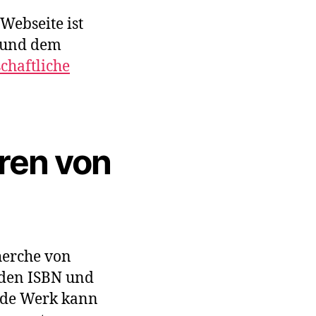
Webseite ist
s und dem
chaftliche
ren von
herche von
den ISBN und
nde Werk kann