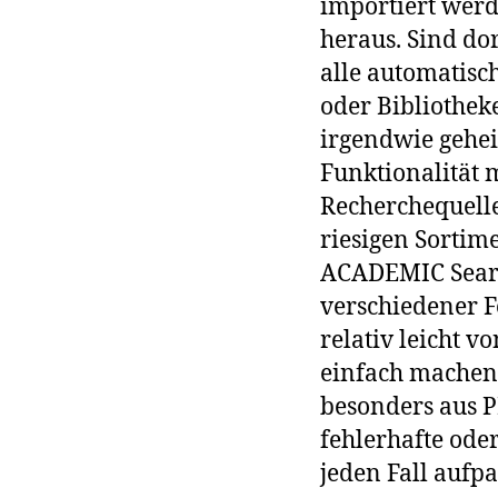
importiert wer
heraus. Sind do
alle automatisc
oder Bibliotheke
irgendwie gehe
Funktionalität m
Recherchequell
riesigen Sortim
ACADEMIC Searc
verschiedener F
relativ leicht v
einfach machen
besonders aus P
fehlerhafte oder
jeden Fall aufp