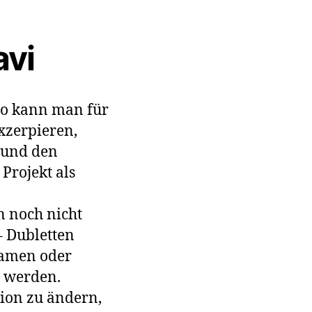
avi
 So kann man für
xzerpieren,
s und den
Projekt als
n noch nicht
– Dubletten
namen oder
t werden.
tion zu ändern,