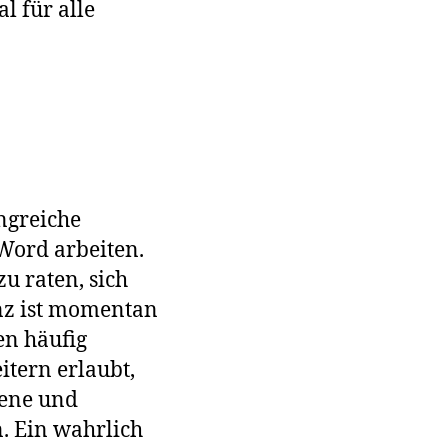
l für alle
angreiche
Word arbeiten.
u raten, sich
nz ist momentan
en häufig
tern erlaubt,
fene und
. Ein wahrlich