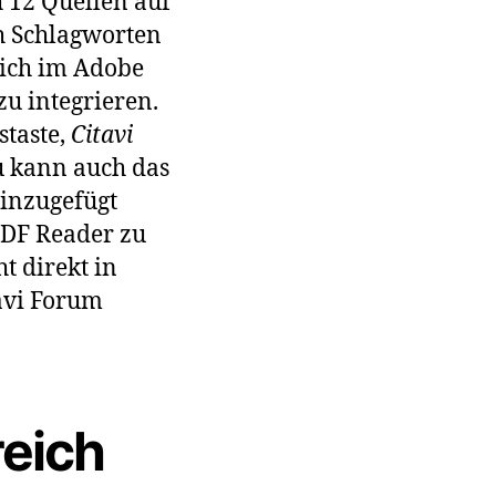
h 12 Quellen auf
ch Schlagworten
sich im Adobe
zu integrieren.
staste,
Citavi
u kann auch das
hinzugefügt
PDF Reader zu
t direkt in
tavi Forum
reich