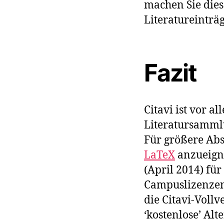
machen Sie dies 
Literatureinträg
Fazit
Citavi ist vor a
Literatursamml
Für größere Abs
LaTeX
anzueigne
(April 2014) fü
Campuslizenzen 
die Citavi-Vollv
‘kostenlose’ Alt