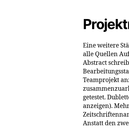
Projek
Eine weitere St
alle Quellen Au
Abstract schrei
Bearbeitungsstan
Teamprojekt an
zusammenzuarbe
getestet. Dublet
anzeigen). Meh
Zeitschriftenna
Anstatt den zwe