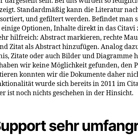
 dargestellt sein. Bei uns wurden so lediglic
ezeigt. Standardmäßig kann die Literatur na
sortiert, und gefiltert werden. Befindet man 
inige Optionen, Inhalte direkt in das Citavi 
ehr hilfreich: Abstract markieren, rechte Mau
d Zitat als Abstract hinzufügen. Analog daz
nis, Zitate oder auch Bilder und Diagramme 
haben wir keine Möglichkeit gefunden, den 
ieren konnten wir die Dokumente daher nich
nktionalität wurde sich bereits in 2011 im Ci
r ist noch nichts geschehen in der Hinsicht.
Support sehr umfang