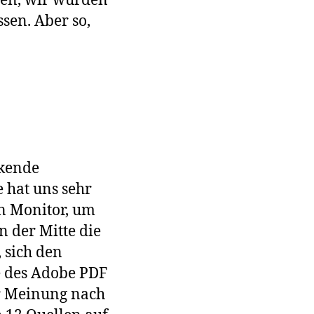
ren, wir würden
sen. Aber so,
ckende
e hat uns sehr
en Monitor, um
n der Mitte die
 sich den
e des Adobe PDF
er Meinung nach