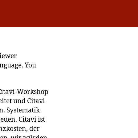
tavi
viewer
anguage. You
 Citavi-Workshop
itet und Citavi
n. Systematik
uen. Citavi ist
nzkosten, der