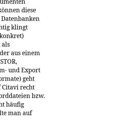
okumenten
 können diese
en Datenbanken
tig klingt
konkret)
 als
der aus einem
JSTOR,
Im- und Export
ormate) geht
 Citavi recht
orddateien bzw.
ht häufig
llte man auf