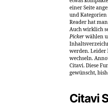
etwas kompakter
einer Seite ang
und Kategorien 
Reader hat man e
Auch wirklich s
Picker
wählen un
Inhaltsverzeich
werden. Leider 
wechseln. Annot
Citavi. Diese Fu
gewünscht, bishe
Citavi 