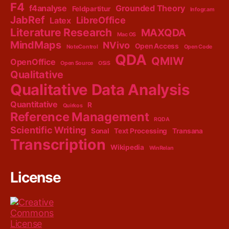
F4
f4analyse
Grounded Theory
Feldpartitur
Infogr.am
JabRef
LibreOffice
Latex
Literature Research
MAXQDA
Mac OS
MindMaps
NVivo
Open Access
NoteControl
Open Code
QDA
QMIW
OpenOffice
Open Source
OSiS
Qualitative
Qualitative Data Analysis
Quantitative
R
Quirkos
Reference Management
RQDA
Scientific Writing
Sonal
Text Processing
Transana
Transcription
Wikipedia
WinRelan
License