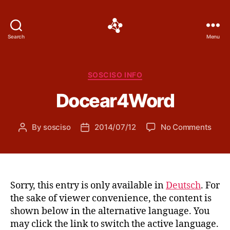
Social
Search
Menu
Science
Software
Categories
SOSCISO INFO
Docear4Word
on
By
sosciso
2014/07/12
No Comments
Post
Post
Doce
author
date
Sorry, this entry is only available in
Deutsch
. For
the sake of viewer convenience, the content is
shown below in the alternative language. You
may click the link to switch the active language.