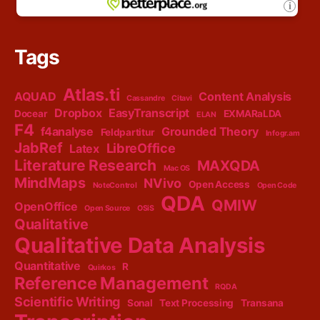
Tags
Atlas.ti
AQUAD
Content Analysis
Cassandre
Citavi
Dropbox
EasyTranscript
Docear
EXMARaLDA
ELAN
F4
f4analyse
Grounded Theory
Feldpartitur
Infogr.am
JabRef
LibreOffice
Latex
Literature Research
MAXQDA
Mac OS
MindMaps
NVivo
Open Access
NoteControl
Open Code
QDA
QMIW
OpenOffice
Open Source
OSiS
Qualitative
Qualitative Data Analysis
Quantitative
R
Quirkos
Reference Management
RQDA
Scientific Writing
Sonal
Text Processing
Transana