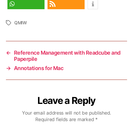
share
share
share
share
RSS feed
QMIW
Tags
←
Reference Management with Readcube and
Paperpile
→
Annotations for Mac
Leave a Reply
Your email address will not be published.
Required fields are marked
*