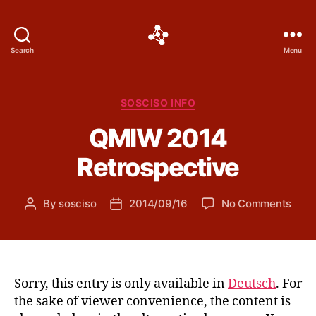
Social
Search
Menu
Science
Software
Categories
SOSCISO INFO
QMIW 2014
Retrospective
on
By
sosciso
2014/09/16
No Comments
Post
Post
QMI
author
date
2014
Retr
Sorry, this entry is only available in
Deutsch
. For
the sake of viewer convenience, the content is