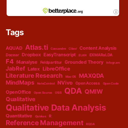
Tags
Atlas.ti
AQUAD
Content Analysis
Cassandre
Citavi
Dropbox
EasyTranscript
Docear
EXMARaLDA
ELAN
F4
f4analyse
Grounded Theory
Feldpartitur
Infogr.am
JabRef
LibreOffice
Latex
Literature Research
MAXQDA
Mac OS
MindMaps
NVivo
Open Access
NoteControl
Open Code
QDA
QMIW
OpenOffice
Open Source
OSiS
Qualitative
Qualitative Data Analysis
Quantitative
R
Quirkos
Reference Management
RQDA