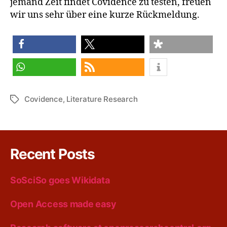
jemand Zeit findet Covidence zu testen, freuen
wir uns sehr über eine kurze Rückmeldung.
share
share
share
share
RSS feed
Covidence
,
Literature Research
Tags
Recent Posts
SoSciSo goes Wikidata
Open Access made easy