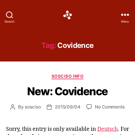
Social
Search
Menu
Science
Software
Tag:
Covidence
Categories
SOSCISO INFO
New: Covidence
on
By
sosciso
2015/09/04
No Comments
Post
Post
New
author
date
Covi
Sorry, this entry is only available in
Deutsch
. For