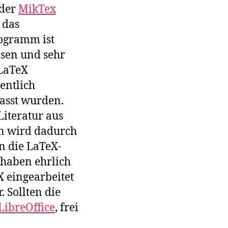
 der
MikTex
 das
rogramm ist
isen und sehr
LaTeX
entlich
fasst wurden.
Literatur aus
en wird dadurch
in die LaTeX-
 haben ehrlich
 eingearbeitet
 Sollten die
LibreOffice
, frei