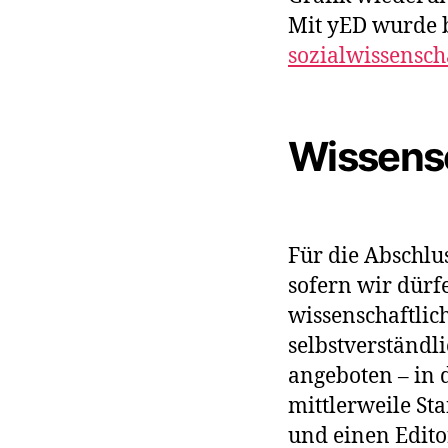
Mit yED wurde b
sozialwissensch
Wissensc
Für die Abschlu
sofern wir dürf
wissenschaftlic
selbstverständl
angeboten – in 
mittlerweile St
und einen Edito