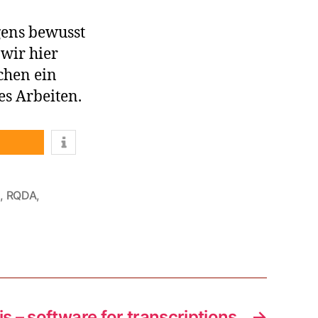
gens bewusst
wir hier
chen ein
s Arbeiten.
e
,
RQDA
,
is – software for transcriptions
→