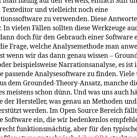
t man häufig auf den Verweis, einfach Stift un
 Texteditor und vielleicht noch eine
tionssoftware zu verwenden. Diese Antworte
. In vielen Fällen sollten diese Werkzeuge au
 dann doch für den Gebrauch einer Software 
n die Frage, welche Analysemethode man anwe
bst wenn wir das dann genau wissen – Groun
oder beispielsweise Narrationsanalyse, es is
ine passende Analysesoftware zu finden. Viele
 aus dem Grounded-Theory-Ansatz, manche di
s meistens schon dünn. Und was uns auch häufi
 der Hersteller, was genau an Methoden und
rstützt werden. Im Open Source Bereich fäll
 Software ein, die wir bedenkenlos empfehl
 recht funktionsmächtig, aber für den typisch