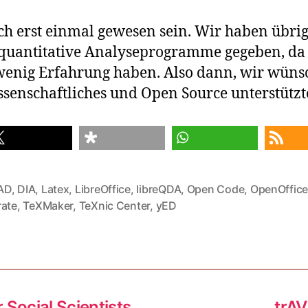
uch erst einmal gewesen sein. Wir haben übri
 quantitative Analyseprogramme gegeben, da 
wenig Erfahrung haben. Also dann, wir wüns
enschaftliches und Open Source unterstützte
are
share
share
RSS feed
AD
,
DIA
,
Latex
,
LibreOffice
,
libreQDA
,
Open Code
,
OpenOffic
rate
,
TeXMaker
,
TeXnic Center
,
yED
 Social Scientists
trAV