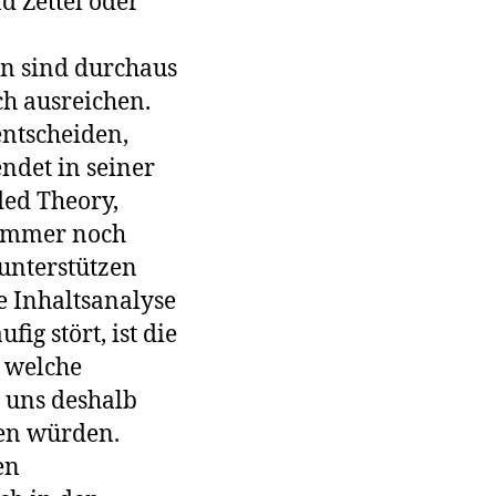
d Zettel oder
n sind durchaus
ch ausreichen.
entscheiden,
ndet in seiner
ded Theory,
t immer noch
 unterstützen
e Inhaltsanalyse
g stört, ist die
 welche
t uns deshalb
en würden.
en