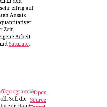
ch in den
ehr eifrig auf
nten Ansatz
quantitativer
 Zeit.
eigene Arbeit
und
Saturate
.
afikprogramme
ll. Soll die
Dia
zur Hand.