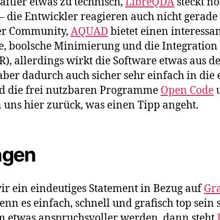
aftler etwas zu technisch,
LibreQDA
steckt no
 die Entwickler reagieren auch nicht gerade s
er Community,
AQUAD
bietet einen interessa
, boolsche Minimierung und die Integration 
, allerdings wirkt die Software etwas aus der
aber dadurch auch sicher sehr einfach in die 
nd die frei nutzbaren Programme
Open Code
n uns hier zurück, was einen Tipp angeht.
ngen
r ein eindeutiges Statement in Bezug auf
Gr
nn es einfach, schnell und grafisch top sein so
m etwas anspruchsvoller werden, dann steht