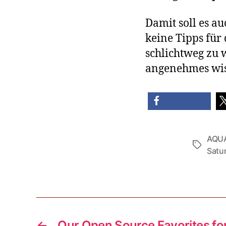
Damit soll es a
keine Tipps für
schlichtweg zu 
angenehmes wiss
share
sh
AQU
Tags
Satu
←
Our Open Source Favorites for