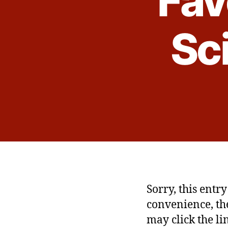
Fav
Sci
Sorry, this entr
convenience, th
may click the li