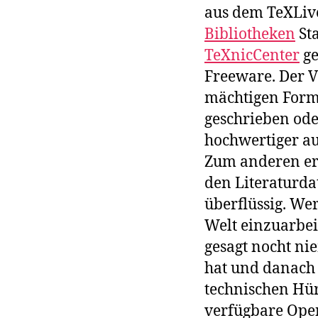
aus dem TeXLive
Bibliotheken
Sta
TeXnicCenter
ge
Freeware. Der V
mächtigen Form
geschrieben ode
hochwertiger au
Zum anderen erm
den Literaturda
überflüssig. Wer
Welt einzuarbei
gesagt nocht ni
hat und danach 
technischen Hü
verfügbare Open