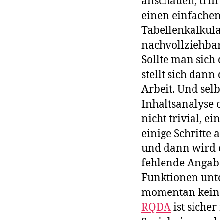
anschauen, triff
einen einfachen
Tabellenkalkula
nachvollziehbar
Sollte man sich
stellt sich dan
Arbeit. Und sel
Inhaltsanalyse 
nicht trivial, e
einige Schritte
und dann wird e
fehlende Angabe
Funktionen unte
momentan keine
RQDA
ist sicher