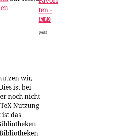
den
Dia
yED
nutzen wir,
ies ist bei
er noch nicht
LaTeX Nutzung
ist das
Bibliotheken
Bibliotheken