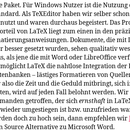
 Paket. Für Windows Nutzer ist die Nutzung
ndard. Als TeXEditor haben wir selber schon
nutzt und waren durchaus begeistert. Das P
orteil von LaTeX liegt zum einen in den präz
atierungsanweisungen. Dokumente, die mit 
r besser gesetzt wurden, sehen qualitativ wes
s, als jene die mit Word oder LibreOffice ver
öglicht LaTeX die nahtlose Integration der 
tenbanken – lästiges Formatieren von Quell
 also die Zeit und die Geduld mitbringt, sich 
ten, wird auf jeden Fall belohnt werden. Wir
emanden getroffen, der sich
ernsthaft
in LaTeX
wieder umgestiegen ist bzw. unzufrieden war.
rden doch zu hoch sein, dann empfehlen wir
 Source Alternative zu Microsoft Word.