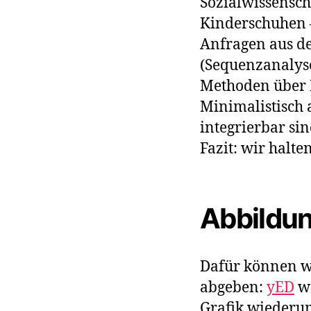
Sozialwissensch
Kinderschuhen –
Anfragen aus d
(Sequenzanalyse
Methoden über R)
Minimalistisch 
integrierbar si
Fazit: wir halte
Abbildu
Dafür können wi
abgeben:
yED
we
Grafik wiederu