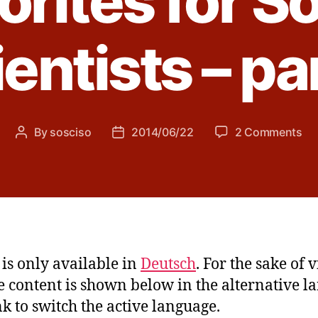
orites for So
entists – pa
on
By
sosciso
2014/06/22
2 Comments
Post
Post
Ou
author
date
Op
So
Fav
for
Soc
Sci
y is only available in
Deutsch
. For the sake of 
–
e content is shown below in the alternative l
pa
2
nk to switch the active language.