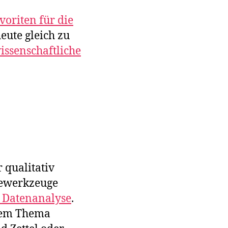
oriten für die
eute gleich zu
issenschaftliche
 qualitativ
rewerkzeuge
e Datenanalyse
.
sem Thema